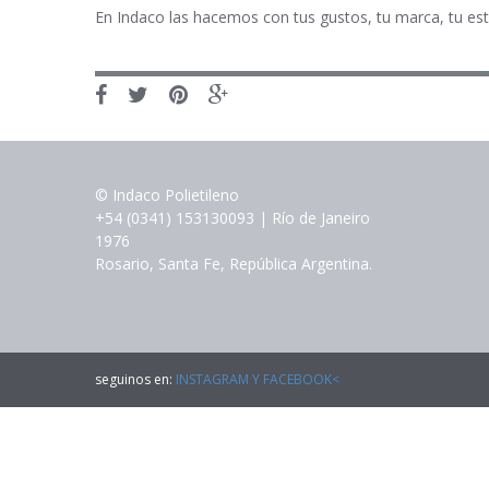
En Indaco las hacemos con tus gustos, tu marca, tu est
© Indaco Polietileno
+54 (0341) 153130093 | Río de Janeiro
1976
Rosario, Santa Fe, República Argentina.
seguinos en:
INSTAGRAM Y FACEBOOK<