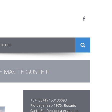
DUCTOS
 MAS TE GUSTE !!
+54 (0341) 153130093
Río de Janeiro 1976, Rosario
Santa Fe, República Argentina