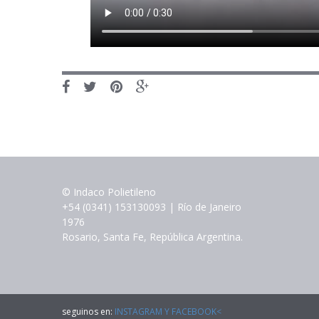
© Indaco Polietileno
+54 (0341) 153130093 | Río de Janeiro
1976
Rosario, Santa Fe, República Argentina.
seguinos en:
INSTAGRAM Y FACEBOOK<