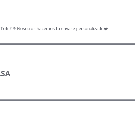
? Tofu? 🥦Nosotros hacemos tu envase personalizado❤️
LSA